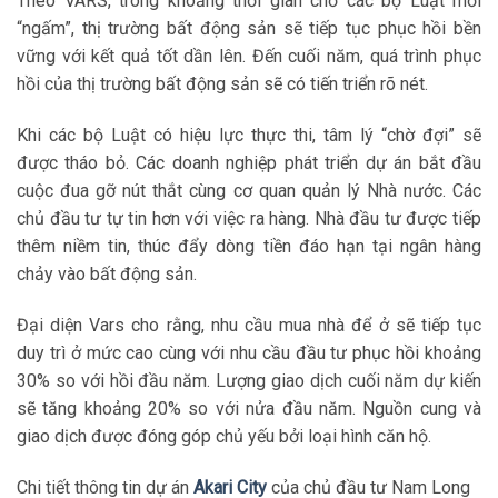
Theo VARS, trong khoảng thời gian chờ các bộ Luật mới
“ngấm”, thị trường bất động sản sẽ tiếp tục phục hồi bền
vững với kết quả tốt dần lên. Đến cuối năm, quá trình phục
hồi của thị trường bất động sản sẽ có tiến triển rõ nét.
Khi các bộ Luật có hiệu lực thực thi, tâm lý “chờ đợi” sẽ
được tháo bỏ. Các doanh nghiệp phát triển dự án bắt đầu
cuộc đua gỡ nút thắt cùng cơ quan quản lý Nhà nước. Các
chủ đầu tư tự tin hơn với việc ra hàng. Nhà đầu tư được tiếp
thêm niềm tin, thúc đẩy dòng tiền đáo hạn tại ngân hàng
chảy vào bất động sản.
Đại diện Vars cho rằng, nhu cầu mua nhà để ở sẽ tiếp tục
duy trì ở mức cao cùng với nhu cầu đầu tư phục hồi khoảng
30% so với hồi đầu năm. Lượng giao dịch cuối năm dự kiến
sẽ tăng khoảng 20% so với nửa đầu năm. Nguồn cung và
giao dịch được đóng góp chủ yếu bởi loại hình căn hộ.
Chi tiết thông tin dự án
Akari City
của chủ đầu tư Nam Long