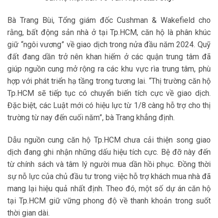
Bà Trang Bùi, Tổng giám đốc Cushman & Wakefield cho
rằng, bất động sản nhà ở tại Tp.HCM, căn hộ là phân khúc
giữ “ngôi vương” về giao dịch trong nửa đầu năm 2024. Quỹ
đất đang dần trở nên khan hiếm ở các quận trung tâm đã
giúp nguồn cung mở rộng ra các khu vực rìa trung tâm, phù
hợp với phát triển hạ tầng trong tương lai. “Thị trường căn hộ
Tp.HCM sẽ tiếp tục có chuyển biến tích cực về giao dịch.
Đặc biệt, các Luật mới có hiệu lực từ 1/8 càng hỗ trợ cho thị
trường từ nay đến cuối năm”, bà Trang khẳng định.
Dẫu nguồn cung căn hộ Tp.HCM chưa cải thiện song giao
dịch đang ghi nhận những dấu hiệu tích cực. Bệ đỡ này đến
từ chính sách và tâm lý người mua dần hồi phục. Đồng thời
sự nỗ lực của chủ đầu tư trong việc hỗ trợ khách mua nhà đã
mang lại hiệu quả nhất định. Theo đó, một số dự án căn hộ
tại Tp.HCM giữ vững phong độ về thanh khoản trong suốt
thời gian dài.