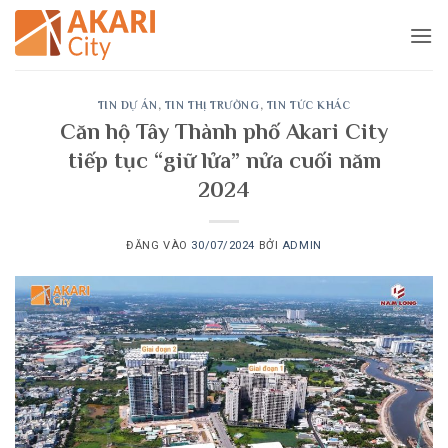
Bỏ
qua
nội
dung
TIN DỰ ÁN
,
TIN THỊ TRƯỜNG
,
TIN TỨC KHÁC
Căn hộ Tây Thành phố Akari City
tiếp tục “giữ lửa” nửa cuối năm
2024
ĐĂNG VÀO
30/07/2024
BỞI
ADMIN