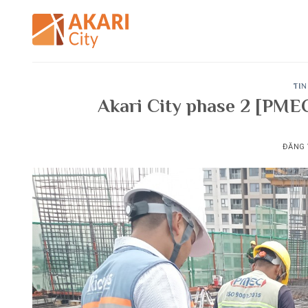
Bỏ
qua
nội
dung
TIN
Akari City phase 2 [PMEC 
ĐĂNG