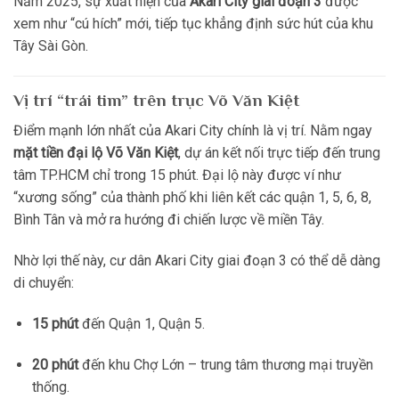
Năm 2025, sự xuất hiện của
Akari City giai đoạn 3
được
xem như “cú hích” mới, tiếp tục khẳng định sức hút của khu
Tây Sài Gòn.
Vị trí “trái tim” trên trục Võ Văn Kiệt
Điểm mạnh lớn nhất của Akari City chính là vị trí. Nằm ngay
mặt tiền đại lộ Võ Văn Kiệt
, dự án kết nối trực tiếp đến trung
tâm TP.HCM chỉ trong 15 phút. Đại lộ này được ví như
“xương sống” của thành phố khi liên kết các quận 1, 5, 6, 8,
Bình Tân và mở ra hướng đi chiến lược về miền Tây.
Nhờ lợi thế này, cư dân Akari City giai đoạn 3 có thể dễ dàng
di chuyển:
15 phút
đến Quận 1, Quận 5.
20 phút
đến khu Chợ Lớn – trung tâm thương mại truyền
thống.