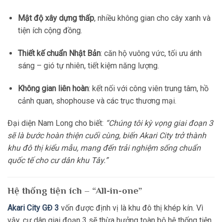
Mật độ xây dựng thấp
, nhiều không gian cho cây xanh và
tiện ích cộng đồng.
Thiết kế chuẩn Nhật Bản
: căn hộ vuông vức, tối ưu ánh
sáng – gió tự nhiên, tiết kiệm năng lượng.
Không gian liên hoàn
: kết nối với công viên trung tâm, hồ
cảnh quan, shophouse và các trục thương mại.
Đại diện Nam Long cho biết:
“Chúng tôi kỳ vọng giai đoạn 3
sẽ là bước hoàn thiện cuối cùng, biến Akari City trở thành
khu đô thị kiểu mẫu, mang đến trải nghiệm sống chuẩn
quốc tế cho cư dân khu Tây.”
Hệ thống tiện ích – “All-in-one”
Akari City GĐ 3
vốn được định vị là khu đô thị khép kín. Vì
vậy, cư dân giai đoạn 3 sẽ thừa hưởng toàn bộ hệ thống tiện