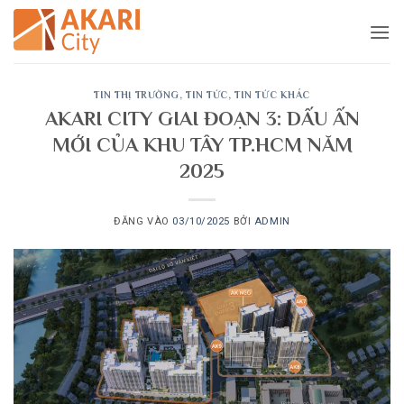
Bỏ
qua
nội
dung
TIN THỊ TRƯỜNG
,
TIN TỨC
,
TIN TỨC KHÁC
AKARI CITY GIAI ĐOẠN 3: DẤU ẤN
MỚI CỦA KHU TÂY TP.HCM NĂM
2025
ĐĂNG VÀO
03/10/2025
BỞI
ADMIN