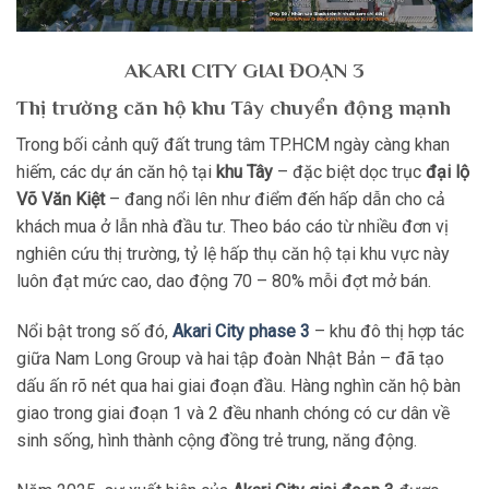
AKARI CITY GIAI ĐOẠN 3
Thị trường căn hộ khu Tây chuyển động mạnh
Trong bối cảnh quỹ đất trung tâm TP.HCM ngày càng khan
hiếm, các dự án căn hộ tại
khu Tây
– đặc biệt dọc trục
đại lộ
Võ Văn Kiệt
– đang nổi lên như điểm đến hấp dẫn cho cả
khách mua ở lẫn nhà đầu tư. Theo báo cáo từ nhiều đơn vị
nghiên cứu thị trường, tỷ lệ hấp thụ căn hộ tại khu vực này
luôn đạt mức cao, dao động 70 – 80% mỗi đợt mở bán.
Nổi bật trong số đó,
Akari City phase 3
– khu đô thị hợp tác
giữa Nam Long Group và hai tập đoàn Nhật Bản – đã tạo
dấu ấn rõ nét qua hai giai đoạn đầu. Hàng nghìn căn hộ bàn
giao trong giai đoạn 1 và 2 đều nhanh chóng có cư dân về
sinh sống, hình thành cộng đồng trẻ trung, năng động.