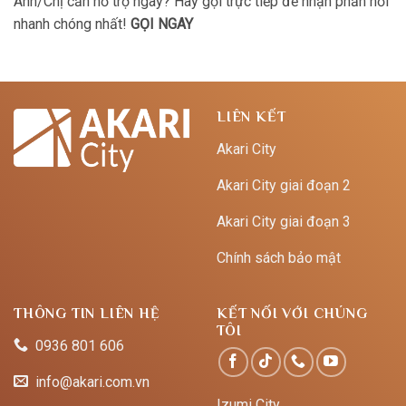
Anh/Chị cần hỗ trợ ngay? Hãy gọi trực tiếp để nhận phản hồi
nhanh chóng nhất!
GỌI NGAY
LIÊN KẾT
Akari City
Akari City giai đoạn 2
Akari City giai đoạn 3
Chính sách bảo mật
THÔNG TIN LIÊN HỆ
KẾT NỐI VỚI CHÚNG
TÔI
0936 801 606
info@akari.com.vn
Izumi City