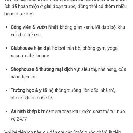
ích đã hoàn thiện ở giai đoạn trước, đồng thời có thêm nhiều
hạng mục mới.
Công viên & vườn Nhật
: không gian xanh, lối dạo bộ, khu
vui chơi trẻ em.
Clubhouse hiện đại
: hồ bơi tràn bờ, phòng gym, yoga,
sauna, café lounge.
Shophouse & thương mại dịch vụ
: siêu thị, nhà hàng, cửa
hàng tiện lợi.
Trường học & y tế
: hệ thống trường liên cấp, nhà trẻ,
phòng khám quốc tế.
An ninh khép kín
: camera toàn khu, kiểm soát thẻ từ, bảo
vệ 24/7.
Với hệ tiện ích này, cư dân chỉ cần “một bước chân” là tiếp