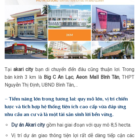
Tại
akari city
bạn di chuyển đến đâu cũng thuận lơi. Trong
bán kính 3 km là
Big C An Lạc
,
Aeon Mall Bình Tân
, THPT
Nguyễn Thị Định, UBND Bình Tân,…
– Tiềm năng lớn trong tương lai: quy mô lớn, vị trí chiến
lược và tích hợp hệ thống tiện ích cao cấp vừa đáp ứng
nhu cầu an cư và là một tài sản sinh lời bền vững.
Dự án Akari city
gồm hai giai đoạn với quy mô 8,5 hecta.
Vị trí dự án giao thông tiện lợi rất dễ dàng tiếp cận các