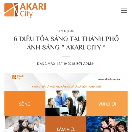
Bỏ
qua
nội
dung
TIN DỰ ÁN
6 ĐIỀU TỎA SÁNG TẠI THÀNH PHỐ
ÁNH SÁNG ” AKARI CITY “
ĐĂNG VÀO
12/10/2018
BỞI
ADMIN