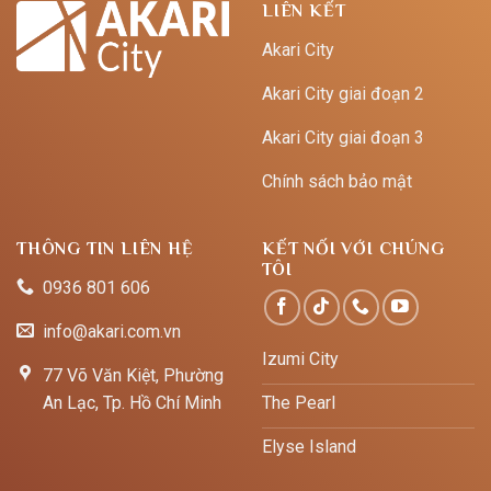
LIÊN KẾT
Akari City
Akari City giai đoạn 2
Akari City giai đoạn 3
Chính sách bảo mật
THÔNG TIN LIÊN HỆ
KẾT NỐI VỚI CHÚNG
TÔI
0936 801 606
info@akari.com.vn
Izumi City
77 Võ Văn Kiệt, Phường
An Lạc, Tp. Hồ Chí Minh
The Pearl
Elyse Island